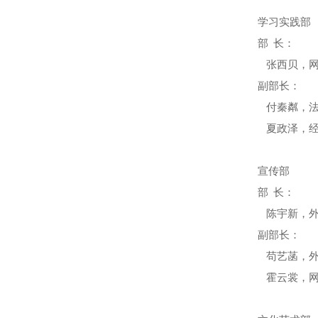
学习实践部
部
长
：
张西贝，
副部长：
付秦粼，
夏政泽，
宣传部
部
长
：
陈宇新，
副部长：
苟艺菡，
霍云裳，