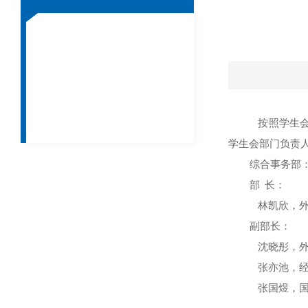
按照学生
学生会部门负责
综合事务部
部
长
：
林凯欣，
副部长：
沈晓彤，
张亦池，
张国煜，