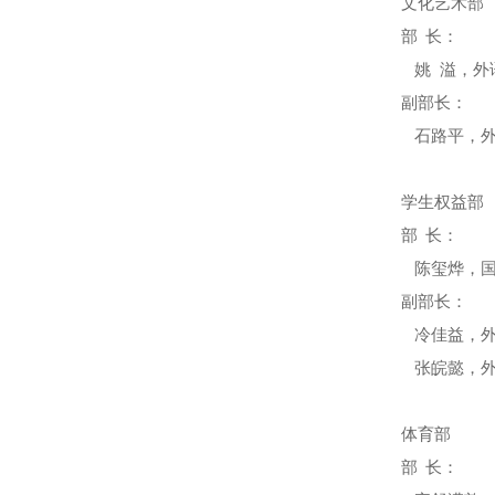
文化艺术部
部
长
：
姚
溢，外
副部长：
石路平，
学生权益部
部
长
：
陈玺烨，
副部长：
冷佳益，
张皖懿，
体育部
部
长
：