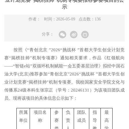
业计划竞赛“揭榜挂帅”机制专项赛推荐参赛项目的公
示
作者： 时间：2026-05-09 点击数：
136
分享：
按照《
“青创北京 ”2026“挑战杯 ”首都大学生创业计划竞
赛“揭榜挂帅”机制专项赛》通知相关要求，作品《红领航向
——“智链e站”双循环机制赋能一会五委基层治理》拟经中国石
油大学(北京)推荐参加“青创北京”2026“挑战杯 ”首都大学生创
业计划竞赛“揭榜挂帅”机制专项赛。我校国家安全学院文化与
传播系24级本科生张宗正（学号：20246131）为该项目团队成
员。现将该项目的具体信息公示如下：
所属
项目名
参
负
团队
指
最
单位
称
赛
责
成员
导
高
类
人
教
学