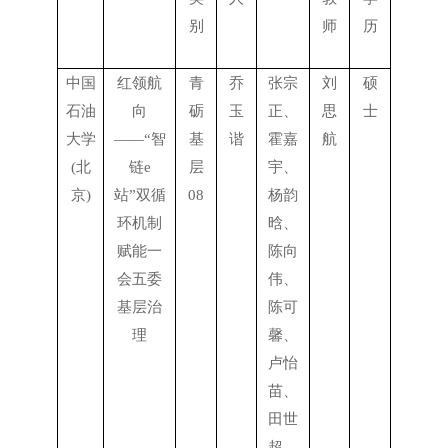
别
师
历
中国
红领航
青
乔
张宗
刘
硕
石油
向
砺
玉
正、
思
士
大学
——“智
基
谐
霍嘉
航
(北
链e
层
宇、
京)
站”双循
08
杨韵
环机制
晗、
赋能一
陈向
会五委
伟、
基层治
陈可
理
馨、
卢怡
苗、
田世
超、