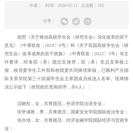
作者： 时间：2026-05-12 点击数：
182
分享：
按照《关于推动高校学生会（研究生会）深化改革的若干
意见》（中青联发〔
2019
〕
9
号）和《关于巩固高校学生会（研
究生会）改革成果的若干措施》（中青联发〔
2023
〕
3
号）等文
件要求，经各院（系）团总支推荐，院（系）党总支审核上
报，校党委学生工作部和校团委共同择优审核，已顺利产生国
际关系学院第三十
四
届学生会主席团成员候选人名单。现将情
况公示如下（按照姓氏笔画排序，共
6
人）：
沈晓彤
，女，共青团员，
外语学院法语
专业；
宋舒满敦
，
男
，共青团员，
国家安全学院国际政治
专业；
张亦池
，女，共青团员，
经济金融学院国际经济与贸易
专
业；