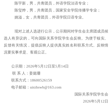
陈宇新
，男，共青团员，
外语学院法语
专业；
陈玺烨
，男，共青团员，国家安全学院传播学专业；
姚溢
，女，
共青团员
，
外语学院日语
专业。
现对上述人选进行公示，公示期间对学生会主席团成员候
选人有异议的，可向国际关系学院学生会反映。为便于核实、
反馈有关情况，提倡反映人提供真实姓名和联系方式。反映情
况要实事求是、客观公正。
公示期：
2026
年
5
月
12
日至
5
月
14
日
联
系
人：
姜懿珊
联系方式：
18
600526159
电
子邮箱：
uirzhswb@163.com
国际关系学院学生会
2026
年
5
月
12
日