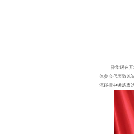
孙华砚在开
体参会代表致以
流碰撞中锤炼表