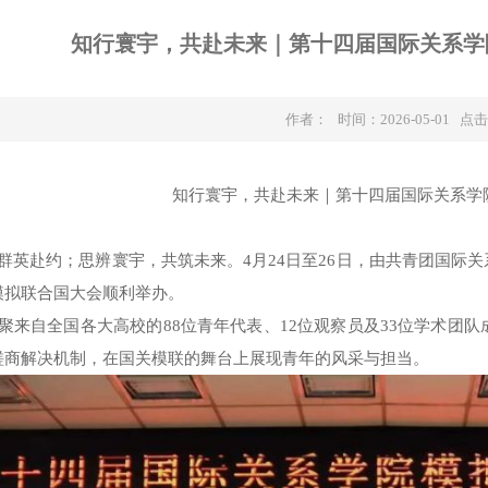
知行寰宇，共赴未来｜第十四届国际关系学
作者： 时间：2026-05-01 点
知行寰宇，共赴未来｜第十四届国际关系学
群英赴约；思辨寰宇，共筑未来。
4
月
24
日至
26
日，由共青团国际关
模拟联合国大会顺利举办。
聚来自全国各大高校的
88
位青年代表、
12
位观察员及
33
位学术团队
磋商解决机制，在国关模联的舞台上展现青年的风采与担当。