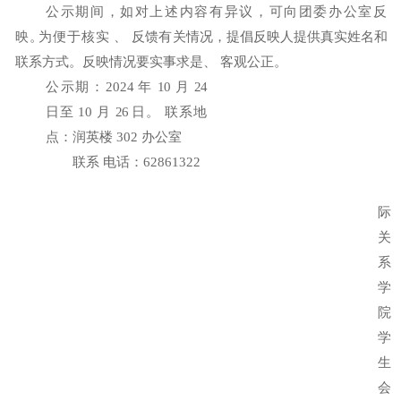
公示期间，如对上述内容有异议，可向团委办公室反
映
。
为便于核实
、
反馈有关情况，提倡反映人提供真实姓名和
联系方式。反映情况要实事求是、
客观公正。
公示期：202
4
年
10
月
24
日至
10 月
26
日。
联系地
点：润英楼
302
办公室
联系
电话：62861322
际
关
系
学
院
学
生
会