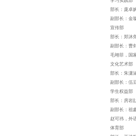
学习实践部
部长：庞卓婉
副部长：金璇
宣传部
部长：郑沐尧
副部长：曹剑
毛翊菲，国家
文化艺术部
部长：朱潇涵
副部长：伍豆
学生权益部
部长：房岩劼
副部长：祖鑫
赵可祎，外语
体育部