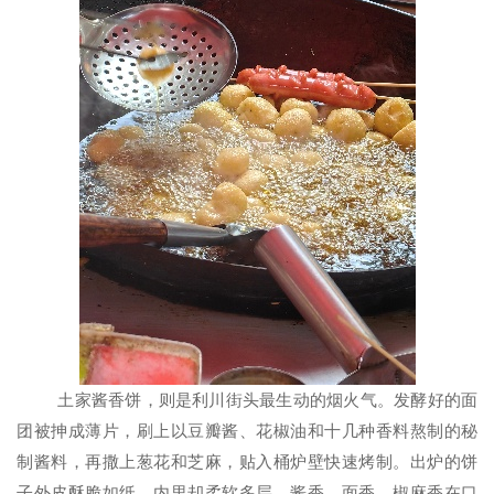
土家酱香饼，则是利川街头最生动的烟火气。发酵好的面
团被抻成薄片，刷上以豆瓣酱、花椒油和十几种香料熬制的秘
制酱料，再撒上葱花和芝麻，贴入桶炉壁快速烤制。出炉的饼
子外皮酥脆如纸，内里却柔软多层，酱香、面香、椒麻香在口