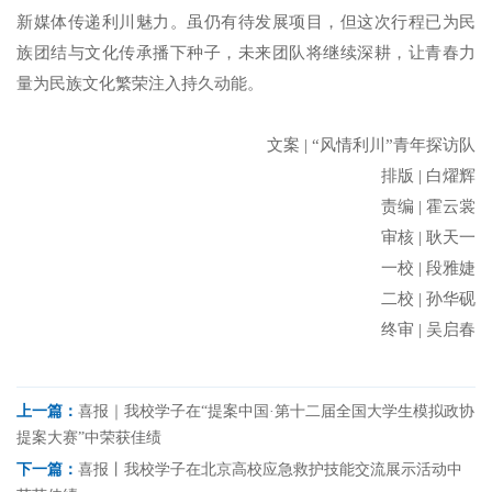
新媒体传递利川魅力。虽仍有待发展项目，但这次行程已为民
族团结与文化传承播下种子，未来团队将继续深耕，让青春力
量为民族文化繁荣注入持久动能。
文案
|
“风情利川”青年探访队
排版
|
白燿辉
责编
|
霍云裳
审核
|
耿天一
一校
|
段雅婕
二校
|
孙华砚
终审
|
吴启春
上一篇：
喜报｜我校学子在“提案中国·第十二届全国大学生模拟政协
提案大赛”中荣获佳绩
下一篇：
喜报丨我校学子在北京高校应急救护技能交流展示活动中