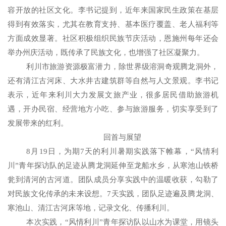
容开放的社区文化。李书记提到，近年来国家民生政策在基层
得到有效落实，尤其在教育支持、基本医疗覆盖、老人福利等
方面成效显著。社区积极组织民族节庆活动，恩施州每年还会
举办州庆活动，既传承了民族文化，也增强了社区凝聚力。
利川市旅游资源极富潜力，除世界级溶洞奇观腾龙洞外，
还有清江古河床、大水井古建筑群等自然与人文景观。李书记
表示，近年来利川大力发展文旅产业，很多居民借助旅游机
遇，开办民宿、经营地方小吃、参与旅游服务，切实享受到了
发展带来的红利。
回首与展望
8
月
19
日，为期
7
天的利川暑期实践落下帷幕，“风情利
川”青年探访队的足迹从腾龙洞延伸至龙船水乡，从寒池山铁桥
瓮到清河的古河道。团队成员分享实践中的温暖收获，勾勒了
对民族文化传承的未来设想。
7
天实践，团队足迹遍及腾龙洞、
寒池山、清江古河床等地，记录文化、传播利川。
本次实践，“风情利川”青年探访队以山水为课堂，用镜头