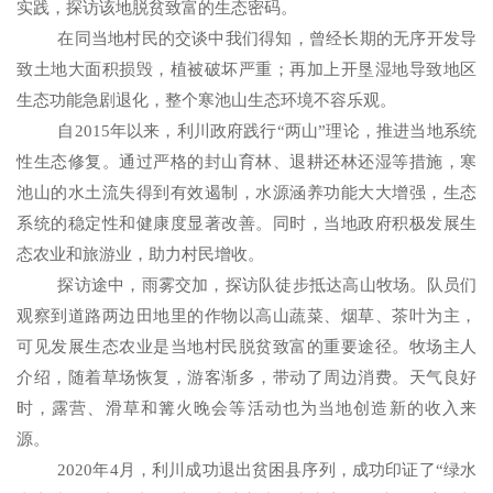
实践，探访该地脱贫致富的生态密码。
在同当地村民的交谈中我们得知，曾经长期的无序开发导
致土地大面积损毁，植被破坏严重；再加上开垦湿地导致地区
生态功能急剧退化，整个寒池山生态环境不容乐观。
自
2015
年以来，利川政府践行“两山”理论，推进当地系统
性生态修复。通过严格的封山育林、退耕还林还湿等措施，寒
池山的水土流失得到有效遏制，水源涵养功能大大增强，生态
系统的稳定性和健康度显著改善。同时，当地政府积极发展生
态农业和旅游业，助力村民增收。
探访途中，雨雾交加，探访队徒步抵达高山牧场。队员们
观察到道路两边田地里的作物以高山蔬菜、烟草、茶叶为主，
可见发展生态农业是当地村民脱贫致富的重要途径。牧场主人
介绍，随着草场恢复，游客渐多，带动了周边消费。天气良好
时，露营、滑草和篝火晚会等活动也为当地创造新的收入来
源。
2020
年
4
月，利川成功退出贫困县序列，成功印证了“绿水