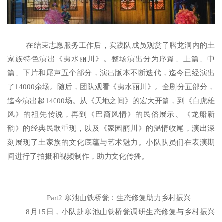
在结束志愿服务工作后，实践队成员观赏了腾龙洞内的土
家族特色演出《夷水丽川》。整场演出分为序篇、上篇、中
篇、下片和尾声五个部分，演出版本不断迭代，迄今已经演出
了
14000
余场。随后，团队观看《夷水丽川》。全剧分五部分，
迄今演出超
14000
场。从《天地之间》的宏大开篇，到《白虎雄
风》的祖先传说，再到《巴裔风情》的民俗展示、《龙船新
韵》的经典民歌重现，以及《家园丽川》的温情收尾，演出深
刻展现了土家族的文化底蕴与艺术魅力。小队队员们在表演期
间进行了拍摄和视频制作，助力文化传播。
Part2
寒池山铁桥瓮：生态修复助力乡村振兴
8
月
15
日，小队赴寒池山铁桥瓮调研生态修复与乡村振兴