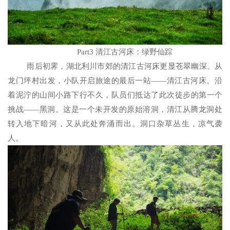
Part3
清江古河床：绿野仙踪
雨后初霁，湖北利川市郊的清江古河床更显苍翠幽深。从
龙门坪村出发，小队开启旅途的最后一站——清江古河床。沿
着泥泞的山间小路下行不久，队员们抵达了此次徒步的第一个
挑战——黑洞。这是一个未开发的原始溶洞，清江从腾龙洞处
转入地下暗河，又从此处奔涌而出。洞口杂草丛生，凉气袭
人。