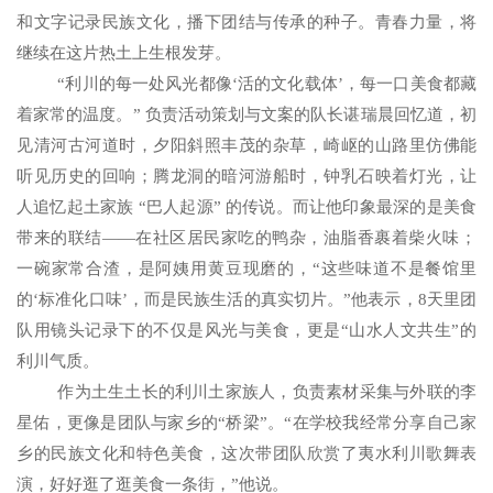
和文字记录民族文化，播下团结与传承的种子。青春力量，将
继续在这片热土上生根发芽。
“利川的每一处风光都像‘活的文化载体’，每一口美食都藏
着家常的温度。” 负责活动策划与文案的队长谌瑞晨回忆道，初
见清河古河道时，夕阳斜照丰茂的杂草，崎岖的山路里仿佛能
听见历史的回响；腾龙洞的暗河游船时，钟乳石映着灯光，让
人追忆起土家族 “巴人起源” 的传说。而让他印象最深的是美食
带来的联结——在社区居民家吃的鸭杂，油脂香裹着柴火味；
一碗家常合渣，是阿姨用黄豆现磨的，“这些味道不是餐馆里
的‘标准化口味’，而是民族生活的真实切片。”他表示，
8
天里团
队用镜头记录下的不仅是风光与美食，更是“山水人文共生”的
利川气质。
作为土生土长的利川土家族人，负责素材采集与外联的李
星佑，更像是团队与家乡的“桥梁”。“在学校我经常分享自己家
乡的民族文化和特色美食，这次带团队欣赏了夷水利川歌舞表
演，好好逛了逛美食一条街，”他说。