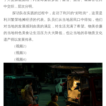
中交织，层次分明。
探访队在实践的过程中，走访了利川的“好吃街”，这里是
利川繁荣地摊经济的代表。队员们从当地居民口中得知，他们
对当地的发展感到由衷的满足，对生活充满了希望。物美价廉
的当地特色美食让生活压力大大降低，也让当地的非物质文化
遗产得以发展传承。
（视频
2
）
（视频
3
）
（视频
4
）