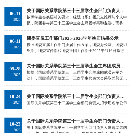
精神，锚定新时代青年成长成才方向，引导广大青年坚定理
想信念、厚植家国情怀、涵养进取品格，勉励大家做有理
关于国际关系学院第三十三届学生会部门负责人遴选结果的公示
06-11
想、敢担当、能吃苦、肯奋斗的新时代好青年，贯彻落实共
按照学生会换届相关要求，经院（系）团总支推荐与个人申
青团北京市委等单位《关于在全市高等学校开展2024-2025
2025
报，院团委与第三十三届学生会主席团考察和遴选，现将国
年度市级三好学生、优秀学生干部认定工作的通知》以及
际关系学院第三十三届学生会部门负责人拟录用名单公示如
《国际关系学院2024-2025年度北京市三好学生和优秀学生
下： 综合事务部：部长：林凯欣，外语学院英语专业 2024
干部推选工作方案》...
团委直属工作部门2025-2026学年换届结果公示
06-11
级副部长：沈晓彤，外语学院法语专业 2024级张亦池，经济
按照团委直属工作部门换届工作方案，团委办公室、团委组
金融学院国际经济与贸易专业 2024级张国煜，国家安全学院
2025
织部、团委宣传部和团委社团工作部于2025年6月6日举行了
传播学专业 2024级学习实践部部长：张西贝，网络空间安全
换届选举大会。根据大会现场选举情况及集体研究，现将团
学院网络空间安全专业 2024级副部长：...
委直属工作部门拟任职结果公示如下：团委办公室主任 国
关于国际关系学院第三十三届学生会主席团成员选举结果的公示
05-28
家安全学院传播学专业 许斯琪团委办公室副主任 国家安全
根据《国际关系学院第三十三届学生会主席团成员选举办
学院国际政治专业 王若菡团委组织部部长 经济金融学院国
2025
法》，国际关系学院第三十三次学生代表大会采取差额无记
际经济与贸易专业 刘赫团委组织部副部长 网络空间安全学
名投票的方式选举出了国际关系学院第三十三届学生会主席
院网络空间安全专业 张良钰 团委宣传部部长 ...
团成员。现将选举结果公示如下：执行主席：姜懿珊，统筹
10-24
执行学生会事务并协调各方关系。主席团成员：郝政，分管
关于国际关系学院第三十二届学生会部门负责人遴选结果的公示
综合事务部、学生权益部；谢思羽，分管宣传部；耿天一，
2024
国际关系学院第三十二届学生会部门负责人拟录用名单公示
分管学习实践部；吴卓霖，分管文化艺术部、体育部。现对
上述人员进行公示，公示期间，如对上述内容有异议，...
关于国际关系学院第三十一届学生会部门负责人遴选结果的公示
10-23
关于国际关系学院第三十一届学生会部门负责人遴选结果的
2023